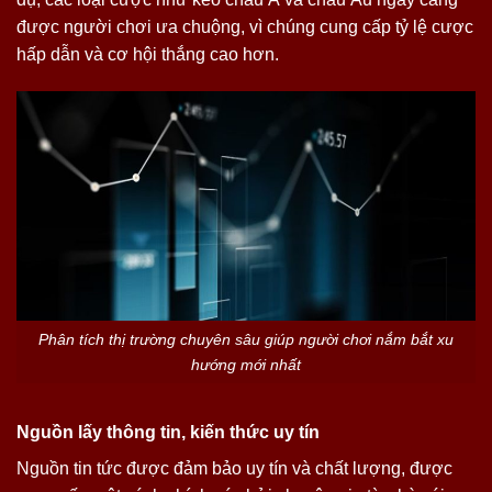
được người chơi ưa chuộng, vì chúng cung cấp tỷ lệ cược
hấp dẫn và cơ hội thắng cao hơn.
Phân tích thị trường chuyên sâu giúp người chơi nắm bắt xu
hướng mới nhất
Nguồn lấy thông tin, kiến thức uy tín
Nguồn tin tức được đảm bảo uy tín và chất lượng, được