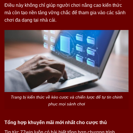
Điều này không chỉ giúp người chơi nâng cao kiến thức
mà còn tạo nền tảng vững chắc để tham gia vào các sảnh
chơi đa dạng tại nhà cái.
Trang bị kiến thức về kèo cược và chiến lược để tự tin chinh
phục mọi sảnh chơi
Tổng hợp khuyến mãi mới nhất cho cược thủ
Tin tức 77win luôn có bài biết tổng hợp chương trình