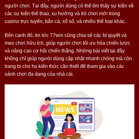
người chơi. Tại đây, người dùng có thể tìm thấy sự kiện về
các sự kiện thể thao, xu hướng và trò chơi mới trong
casino trực tuyến, bắn cá, xổ số, và nhiều thể loại khác.
Bên cạnh đó, tin tức 77win cũng chia sẻ các bí quyết và
mẹo chơi hữu ích, giúp người chơi tối ưu hóa chiến lược
và nâng cao cơ hội chiến thắng. Những bài viết tại đây
không chỉ giúp người dùng cập nhật nhanh chóng mà còn
trang bị cho họ kiến thức cần thiết để tham gia vào các
sảnh chơi đa dạng của nhà cái.