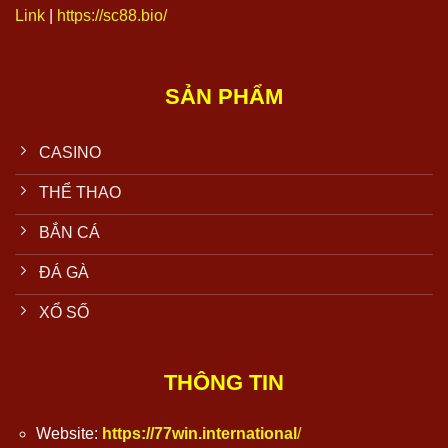
Link
|
https://sc88.bio/
SẢN PHẨM
CASINO
THỂ THAO
BẮN CÁ
ĐÁ GÀ
XỔ SỐ
THÔNG TIN
Website:
https://77win.international
/