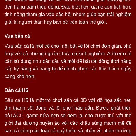
đến hàng trăm triệu đồng. Đặc biệt hơn game còn tích hợp
tính năng tham gia vào các hội nhóm giúp bạn trải nghiệm
giải trí người thân hay bạn bè trên toàn thế giới.
Vua bắn cá
Vua bắn cá là một trò chơi nổi bật về lối chơi đơn giản, phù
hợp với cả những người chưa có kinh nghiệm. Anh em chỉ
cần sử dụng như cần câu và mồi để bắt cá, đồng thời nâng
cấp kỹ năng và trang bị để chinh phục các thử thách ngày
càng khó hơn.
Bắn cá H5
Bắn cá H5 là một trò chơi săn cá 3D với đồ họa sắc nét,
âm thanh sôi động và lối chơi hấp dẫn. Được phát triển
bởi ACE, game hứa hẹn sẽ đem lại cho cược thủ với thế
giới đại dương huyền ảo với các khẩu súng mạnh mẽ để
săn cá cùng các loài cá quý hiếm và nhận về phần thưởng