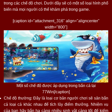
trong các chế độ chơi. Dưới đây sẽ có một số loại hình phổ
biến mà mọi người có thể khám phá trong game.
[caption id="attachment_316" align="aligncenter"
width="800"]
Một số chế độ được áp dụng trong bắn cá tại
77Win[/caption]
Chế độ thường: Đây là loại cơ bản người chơi sẽ săn bắn
cá loại cá khác nhau để tích lũy điểm thưởng. Nhiệm vụ
của bạn hãy bắn hạ càng nhiều sinh vật càng tốt để kiếm