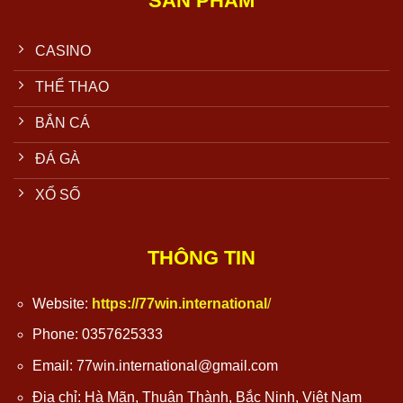
SẢN PHẨM
CASINO
THỂ THAO
BẮN CÁ
ĐÁ GÀ
XỔ SỐ
THÔNG TIN
Website:
https://77win.international
/
Phone: 0357625333
Email:
77win.international@gmail.com
Địa chỉ:
Hà Mãn, Thuận Thành, Bắc Ninh, Việt Nam