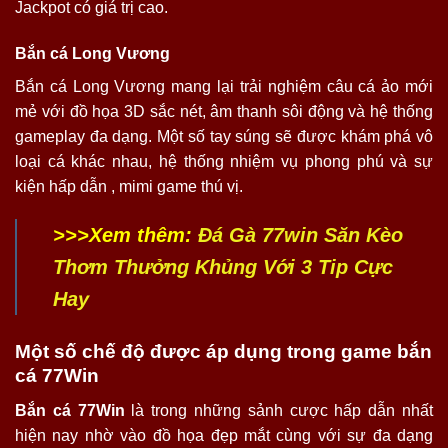
Jackpot có giá trị cao.
Bắn cá Long Vương
Bắn cá Long Vương mang lại trải nghiệm câu cá ảo mới
mẻ với đồ họa 3D sắc nét, âm thanh sôi động và hệ thống
gameplay đa dạng. Một số tay súng sẽ được khám phá vô
loại cá khác nhau, hệ thống nhiệm vụ phong phú và sự
kiện hấp dẫn , mimi game thú vị.
>>>Xem thêm:
Đá Gà 77win Săn Kèo
Thơm Thưởng Khủng Với 3 Tip Cực
Hay
Một số chế độ được áp dụng trong game bắn
cá 77Win
Bắn cá 77Win
là trong những sảnh cược hấp dẫn nhất
hiện nay nhờ vào đồ họa đẹp mắt cùng với sự đa dạng