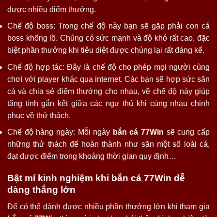
được nhiều điểm thưởng.
Chế độ boss: Trong chế độ này bạn sẽ gặp phải con cá
boss khổng lồ. Chúng có sức mạnh và độ khó rất cao, đặc
biệt phần thưởng khi tiêu diệt được chúng lại rất đáng kể.
Chế độ hợp tác: Đây là chế độ cho phép mọi người cùng
chơi với player khác qua internet. Các bạn sẽ hợp sức săn
cá và chia sẻ điểm thưởng cho nhau, về chế độ này giúp
tăng tính gắn kết giữa các ngư thủ khi cùng nhau chinh
phục về thử thách.
Chế độ hàng ngày: Mỗi ngày
bắn cá 77Win
sẽ cung cấp
những thử thách để hoàn thành như săn một số loài cá,
đạt được điểm trong khoảng thời gian quy định…
Bật mí kinh nghiệm khi bắn cá 77Win dễ
dàng thắng lớn
Để có thể dành được nhiều phần thưởng lớn khi tham gia