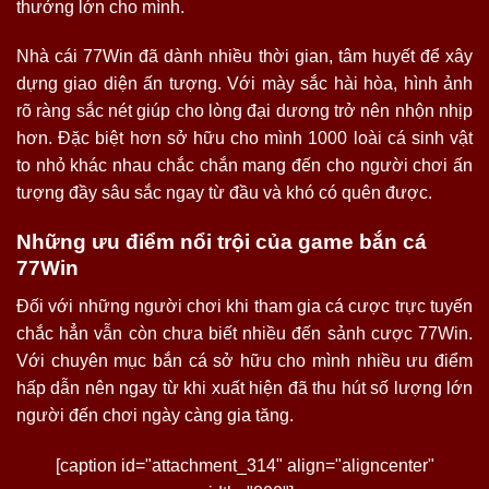
thưởng lớn cho mình.
Nhà cái 77Win đã dành nhiều thời gian, tâm huyết để xây
dựng giao diện ấn tượng. Với mày sắc hài hòa, hình ảnh
rõ ràng sắc nét giúp cho lòng đại dương trở nên nhộn nhịp
hơn. Đặc biệt hơn sở hữu cho mình 1000 loài cá sinh vật
to nhỏ khác nhau chắc chắn mang đến cho người chơi ấn
tượng đầy sâu sắc ngay từ đầu và khó có quên được.
Những ưu điểm nổi trội của game bắn cá
77Win
Đối với những người chơi khi tham gia cá cược trực tuyến
chắc hẳn vẫn còn chưa biết nhiều đến sảnh cược 77Win.
Với chuyên mục bắn cá sở hữu cho mình nhiều ưu điểm
hấp dẫn nên ngay từ khi xuất hiện đã thu hút số lượng lớn
người đến chơi ngày càng gia tăng.
[caption id="attachment_314" align="aligncenter"