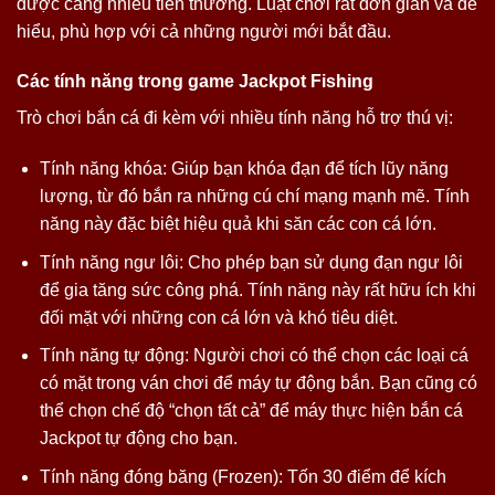
được càng nhiều tiền thưởng. Luật chơi rất đơn giản và dễ
hiểu, phù hợp với cả những người mới bắt đầu.
Các tính năng trong game Jackpot Fishing
Trò chơi bắn cá đi kèm với nhiều tính năng hỗ trợ thú vị:
Tính năng khóa: Giúp bạn khóa đạn để tích lũy năng
lượng, từ đó bắn ra những cú chí mạng mạnh mẽ. Tính
năng này đặc biệt hiệu quả khi săn các con cá lớn.
Tính năng ngư lôi: Cho phép bạn sử dụng đạn ngư lôi
để gia tăng sức công phá. Tính năng này rất hữu ích khi
đối mặt với những con cá lớn và khó tiêu diệt.
Tính năng tự động: Người chơi có thể chọn các loại cá
có mặt trong ván chơi để máy tự động bắn. Bạn cũng có
thể chọn chế độ “chọn tất cả” để máy thực hiện bắn cá
Jackpot tự động cho bạn.
Tính năng đóng băng (Frozen): Tốn 30 điểm để kích