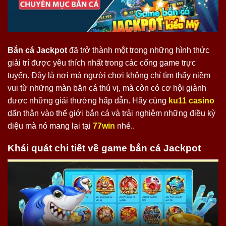
Bắn cá Jackpot
đã trở thành một trong những hình thức
giải trí được yêu thích nhất trong các cổng game trực
tuyến. Đây là nơi mà người chơi không chỉ tìm thấy niềm
vui từ những màn bắn cá thú vị, mà còn có cơ hội giành
được những giải thưởng hấp dẫn. Hãy cùng
ku11 casino
dấn thân vào thế giới bắn cá và trải nghiệm những điều kỳ
diệu mà nó mang lại tại
77win
nhé..
Khái quát chi tiết về game bắn cá Jackpot