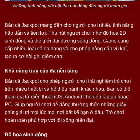
Những tính năng nổi bật thu hút đông đảo người tham gia
Bắn cá Jackpot mang đến cho người chơi nhiều tính năng
hấp dẫn và tiện lợi. Thu hút người chơi nhờ đồ họa 2D
sinh động và thế giới đại dương sống động. Game cung
cấp nhiều loài cá đa dạng và cho phép nâng cấp vũ khí,
tạo ra cơ hội ghi điểm cao:
Khả năng truy cập đa nền tảng
Bắn cá Jackpot
cho phép người chơi trải nghiệm trò chơi
trên nhiều thiết bị và hệ điều hành khác nhau. Bạn có thể
tham gia từ điện thoại iOS, Android cho đến laptop hoặc
PC. Giúp người chơi dễ dàng thưởng thức những giây
phút giải trí mọi lúc mọi nơi bất kể bạn ở đâu. Trò chơi
hoàn toàn phù hợp với lối sống hiện đại.
Đồ họa sinh động