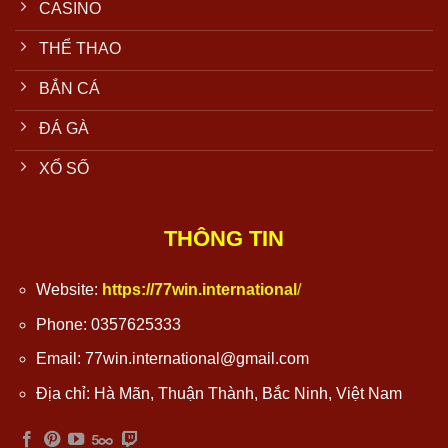
CASINO
THỂ THAO
BẮN CÁ
ĐÁ GÀ
XỔ SỐ
THÔNG TIN
Website:
https://77win.international
/
Phone: 0357625333
Email:
77win.international@gmail.com
Địa chỉ:
Hà Mãn, Thuận Thành, Bắc Ninh, Việt Nam