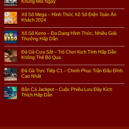
Khung Mỗi Ngày
Xổ Số Mega – Hình Thức Xổ Số Điện Toán Ăn
Khách 2024
Xổ Số Keno – Đa Dạng Hình Thức, Nhiều Giải
Thưởng Hấp Dẫn
Đá Gà Cựa Sắt – Trò Chơi Kịch Tính Hấp Dẫn
Không Thể Bỏ Qua
Đá Gà Trực Tiếp C1 – Chinh Phục Trận Đấu Đỉnh
Cao Nhất
Bắn Cá Jackpot – Cuộc Phiêu Lưu Đầy Kích
Thích Hấp Dẫn