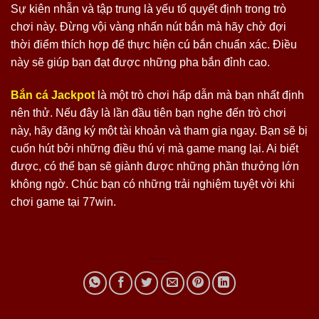
Sự kiên nhẫn và tập trung là yếu tố quyết định trong trò
chơi này. Đừng vội vàng nhấn nút bắn mà hãy chờ đợi
thời điểm thích hợp để thực hiện cú bắn chuẩn xác. Điều
này sẽ giúp bạn đạt được những pha bắn đỉnh cao.
Bắn cá Jackpot
là một trò chơi hấp dẫn mà bạn nhất định
nên thử. Nếu đây là lần đầu tiên bạn nghe đến trò chơi
này, hãy đăng ký một tài khoản và tham gia ngay. Bạn sẽ bị
cuốn hút bởi những điều thú vị mà game mang lại. Ai biết
được, có thể bạn sẽ giành được những phần thưởng lớn
không ngờ. Chúc bạn có những trải nghiệm tuyệt vời khi
chơi game tại 77win.