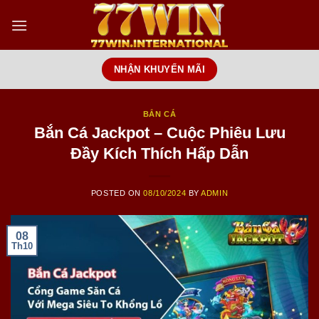
Skip
to
content
NHẬN KHUYẾN MÃI
BẮN CÁ
Bắn Cá Jackpot – Cuộc Phiêu Lưu
Đầy Kích Thích Hấp Dẫn
POSTED ON
08/10/2024
BY
ADMIN
08
Th10