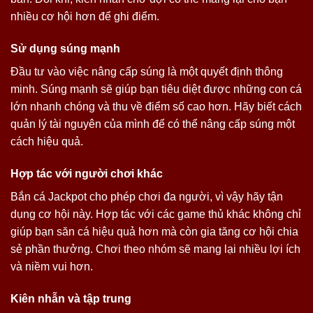
nhiều cơ hội hơn để ghi điểm.
Sử dụng súng mạnh
Đầu tư vào việc nâng cấp súng là một quyết định thông
minh. Súng mạnh sẽ giúp bạn tiêu diệt được những con cá
lớn nhanh chóng và thu về điểm số cao hơn. Hãy biết cách
quản lý tài nguyên của mình để có thể nâng cấp súng một
cách hiệu quả.
Hợp tác với người chơi khác
Bắn cá Jackpot
cho phép chơi đa người, vì vậy hãy tận
dụng cơ hội này. Hợp tác với các game thủ khác không chỉ
giúp bạn săn cá hiệu quả hơn mà còn gia tăng cơ hội chia
sẻ phần thưởng. Chơi theo nhóm sẽ mang lại nhiều lợi ích
và niềm vui hơn.
Kiên nhẫn và tập trung