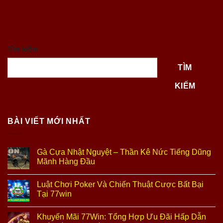
Tìm kiếm
TÌM
KIẾM
BÀI VIẾT MỚI NHẤT
Gà Cựa Nhật Nguyệt – Thần Kê Nức Tiếng Dũng
Mãnh Hàng Đầu
Luật Chơi Poker Và Chiến Thuật Cược Bất Bại
Tại 77win
Khuyến Mãi 77Win: Tổng Hợp Ưu Đãi Hấp Dẫn