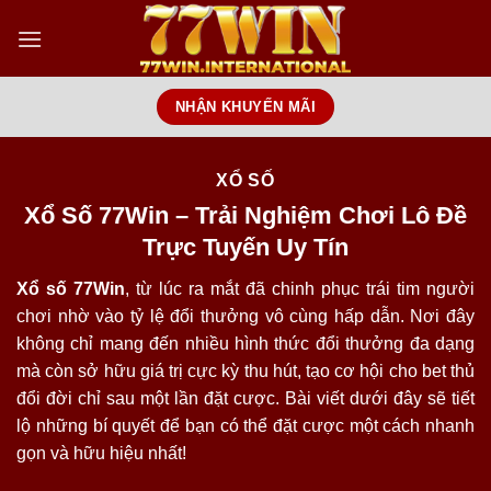
Skip
to
content
NHẬN KHUYẾN MÃI
XỔ SỐ
Xổ Số 77Win – Trải Nghiệm Chơi Lô Đề
Trực Tuyến Uy Tín
Xổ số 77Win
, từ lúc ra mắt đã chinh phục trái tim người
chơi nhờ vào tỷ lệ đổi thưởng vô cùng hấp dẫn. Nơi đây
không chỉ mang đến nhiều hình thức đổi thưởng đa dạng
mà còn sở hữu giá trị cực kỳ thu hút, tạo cơ hội cho bet thủ
đổi đời chỉ sau một lần đặt cược. Bài viết dưới đây sẽ tiết
lộ những bí quyết để bạn có thể đặt cược một cách nhanh
gọn và hữu hiệu nhất!