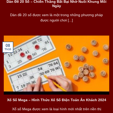
Dàn Đề 20 Số – Chiến Thắng Bất Bại Nhờ Nuôi Khung Mỗi
Ngày
Dàn đề 20 số được xem là một trong những phương pháp
được người chơi [...]
08
Th10
Xổ Số Mega – Hình Thức Xổ Số Điện Toán Ăn Khách 2024
Xổ số Mega được xem là loại hình mới nhất trên nền thị