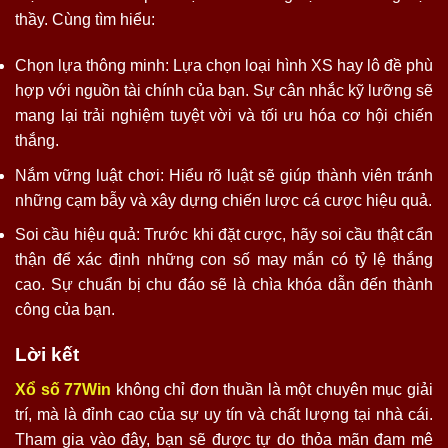
thầy. Cùng tìm hiểu:
Chọn lựa thông minh: Lựa chọn loại hình XS hay lô đề phù
hợp với nguồn tài chính của bạn. Sự cân nhắc kỹ lưỡng sẽ
mang lại trải nghiệm tuyệt vời và tối ưu hóa cơ hội chiến
thắng.
Nắm vững luật chơi: Hiểu rõ luật sẽ giúp thành viên tránh
những cạm bẫy và xây dựng chiến lược cá cược hiệu quả.
Soi cầu hiệu quả: Trước khi đặt cược, hãy soi cầu thật cẩn
thận để xác định những con số may mắn có tỷ lệ thắng
cao. Sự chuẩn bị chu đáo sẽ là chìa khóa dẫn đến thành
công của bạn.
Lời kết
Xổ số 77Win
không chỉ đơn thuần là một chuyên mục giải
trí, mà là đỉnh cao của sự uy tín và chất lượng tại nhà cái.
Tham gia vào đây, bạn sẽ được tự do thỏa mãn đam mê