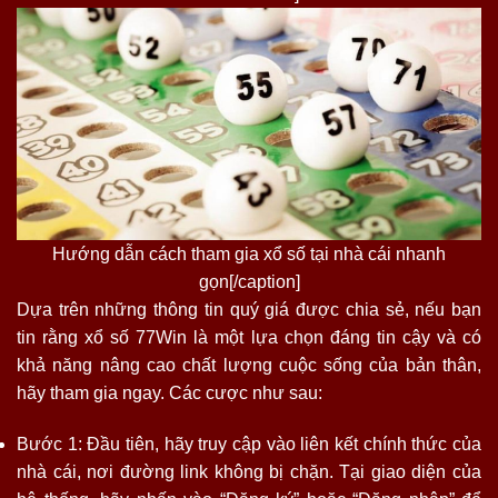
Hướng dẫn cách tham gia xổ số tại nhà cái nhanh
gọn[/caption]
Dựa trên những thông tin quý giá được chia sẻ, nếu bạn
tin rằng xổ số 77Win là một lựa chọn đáng tin cậy và có
khả năng nâng cao chất lượng cuộc sống của bản thân,
hãy tham gia ngay. Các cược như sau:
Bước 1: Đầu tiên, hãy truy cập vào liên kết chính thức của
nhà cái, nơi đường link không bị chặn. Tại giao diện của