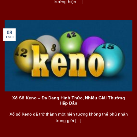
trường hiện [...]
08
Th10
Xổ Số Keno – Đa Dạng Hình Thức, Nhiều Giải Thưởng
Hấp Dẫn
Xổ số Keno đã trở thành một hiện tượng không thể phủ nhận
trong giới [...]