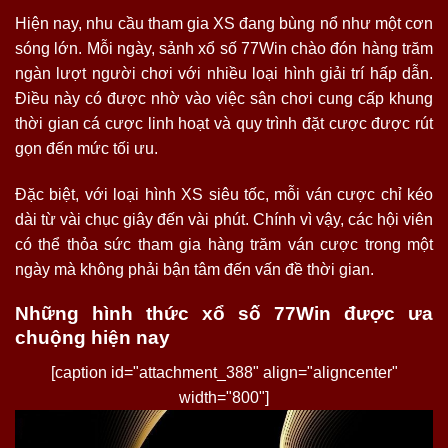
Hiện nay, nhu cầu tham gia XS đang bùng nổ như một cơn
sóng lớn. Mỗi ngày, sảnh xổ số 77Win chào đón hàng trăm
ngàn lượt người chơi với nhiều loại hình giải trí hấp dẫn.
Điều này có được nhờ vào việc sân chơi cung cấp khung
thời gian cá cược linh hoạt và quy trình đặt cược được rút
gọn đến mức tối ưu.
Đặc biệt, với loại hình XS siêu tốc, mỗi ván cược chỉ kéo
dài từ vài chục giây đến vài phút. Chính vì vậy, các hội viên
có thể thỏa sức tham gia hàng trăm ván cược trong một
ngày mà không phải bận tâm đến vấn đề thời gian.
Những hình thức xổ số 77Win được ưa
chuộng hiện nay
[caption id="attachment_388" align="aligncenter"
width="800"]