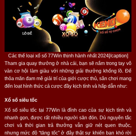
Các thể loại xổ số 77Win thịnh hành nhất 2024[/caption]
Tham gia quay thưởng ở nhà cái, bạn sẽ nắm trong tay vô
vàn cơ hội làm giàu với những giải thưởng khổng lồ. Để
thỏa mãn đam mê giải trí của giới cược thủ, sân chơi mang
đến loạt hình thức cá cược đầy kịch tính và hấp dẫn như:
Xổ số siêu tốc
Xổ số siêu tốc tại 77Win là đỉnh cao của sự kịch tính và
nhanh gọn, được rất nhiều người săn đón. Dù nguyên tắc
chơi và thời gian trả thưởng vẫn giữ nét quen thuộc,
nhưng mức độ “tăng tốc” ở đây thật sự khiến bạn khó rời