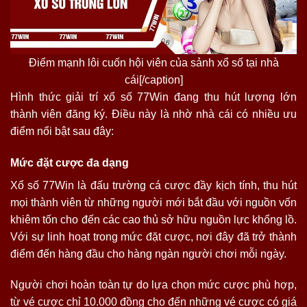
Điểm mạnh lôi cuốn hội viên của sảnh xổ số tại nhà
cái[/caption]
Hình thức giải trí xổ số 77Win đang thu hút lượng lớn
thành viên đăng ký. Điều này là nhờ nhà cái có nhiều ưu
điểm nổi bật sau đây:
Mức đặt cược đa dạng
Xổ số 77Win là đấu trường cá cược đầy kịch tính, thu hút
mọi thành viên từ những người mới bắt đầu với nguồn vốn
khiêm tốn cho đến các cao thủ sở hữu nguồn lực khổng lồ.
Với sự linh hoạt trong mức đặt cược, nơi đây đã trở thành
điểm đến hàng đầu cho hàng ngàn người chơi mỗi ngày.
Người chơi hoàn toàn tự do lựa chọn mức cược phù hợp,
từ vé cược chỉ 10.000 đồng cho đến những vé cược có giá