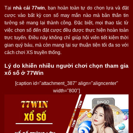
Tại
nhà cái 77win
, bạn hoàn toàn tự do chọn lựa và đặt
cược vào bất kỳ con số may mắn nào mà bản thân tin
tưởng sẽ mang lại thành công. Đặc biệt, mọi thao tác từ
việc chọn số đến đặt cược đều được thực hiện hoàn toàn
trực tuyến. Điều này không chỉ giúp hội viên tiết kiệm thời
gian quý báu, mà còn mang lại sự thuận tiện tối đa so với
cách chơi XS truyền thống.
Lý do khiến nhiều người chơi chọn tham gia
xổ số ở 77Win
[caption id="attachment_387" align="aligncenter"
width="800"]