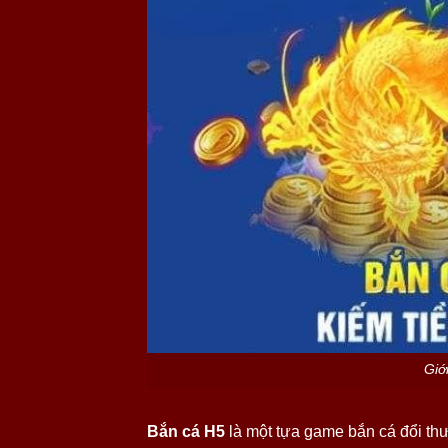
Giớ
Bắn cá H5
là một tựa game bắn cá đổi thưở