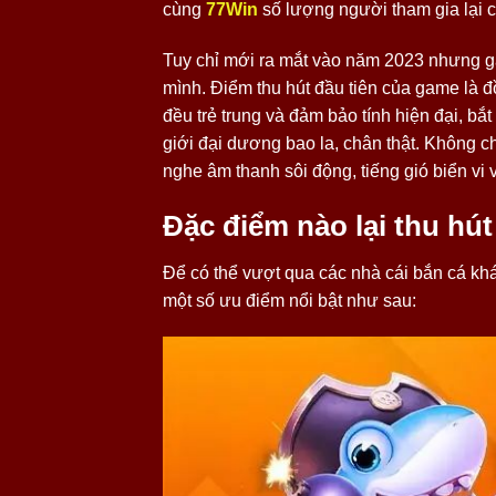
cùng
77Win
số lượng người tham gia lại c
Tuy chỉ mới ra mắt vào năm 2023 nhưng g
mình. Điểm thu hút đầu tiên của game là đ
đều trẻ trung và đảm bảo tính hiện đại, b
giới đại dương bao la, chân thật. Không 
nghe âm thanh sôi động, tiếng gió biển vi 
Đặc điểm nào lại thu hú
Để có thể vượt qua các nhà cái bắn cá khá
một số ưu điểm nổi bật như sau: