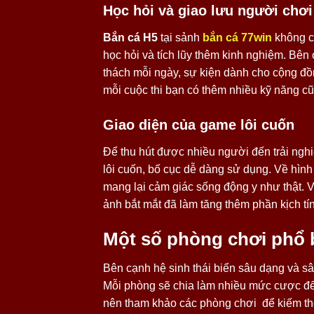
Học hỏi và giao lưu người chơi
Bắn cá H5
tại sảnh
bắn cá 77win
không ch
học hỏi và tích lũy thêm kinh nghiệm. Bên
thách mỗi ngày, sự kiện dành cho cộng đồn
mỗi cuộc thi bạn có thêm nhiều kỹ năng cũ
Giao diện của game lôi cuốn
Để thu hút được nhiều người đến trải nghiệ
lôi cuốn, bố cục dễ dàng sử dụng. Về hìn
mang lại cảm giác sống động y như thật. 
ảnh bắt mắt đã làm tăng thêm phần kịch t
Một số phòng chơi phổ 
Bên cạnh hệ sinh thái biển sâu dạng và s
Mỗi phòng sẽ chia làm nhiều mức cược để
nên tham khảo các phòng chơi để kiếm th