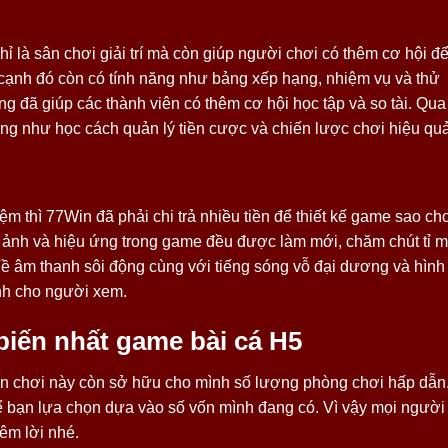
ỉ là sân chơi giải trí mà còn giúp người chơi có thêm cơ hội đ
 cạnh đó còn có tính năng như bảng xếp hạng, nhiệm vụ và thử
g đã giúp các thành viên có thêm cơ hội học tập và so tài. Qua
ng như học cách quản lý tiền cược và chiến lược chơi hiệu quả
m thì 77Win đã phải chi trả nhiều tiền để thiết kế game sao ch
h ảnh và hiệu ứng trong game đều được làm mới, chăm chút tỉ m
Về âm thanh sôi động cùng với tiếng sóng vỗ đại dương và hình
ính cho người xem.
biến nhất game bài cá H5
ân chơi này còn sở hữu cho mình số lượng phòng chơi hấp dẫn
 bạn lựa chọn dựa vào số vốn mình đang có. Vì vậy mọi người
êm lời nhé.