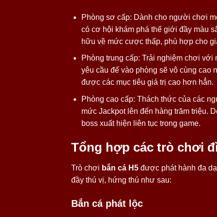
Phòng sơ cấp: Dành cho người chơi mớ
có cơ hội khám phá thế giới đầy màu sắ
hữu về mức cược thấp, phù hợp cho gi
Phòng trung cấp: Trải nghiệm chơi với
yêu cầu để vào phòng sẽ vô cùng cao n
được các mục tiêu giá trị cao hơn hẳn.
Phòng cao cấp: Thách thức của các ngư
mức Jackpot lên đến hàng trăm triệu. 
boss xuất hiện liên tục trong game.
Tổng hợp các trò chơi đ
Trò chơi
bắn cá H5
được phát hành đa dạn
đầy thú vị, hứng thú như sau:
Bắn cá phát lộc