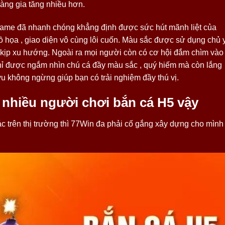
àng gia tăng nhiều hơn.
ame đã nhanh chóng khẳng định được sức hút mãnh liệt của
ồ họa , giao diện vô cùng lôi cuốn. Màu sắc được sử dụng chủ 
ắt kịp xu hướng. Ngoài ra mọi người còn có cơ hội đắm chìm vào
chỉ được ngắm nhìn chú cá đầy màu sắc , quý hiếm mà còn lắng
vu không ngừng giúp bạn có trải nghiệm đầy thú vị.
t nhiều người chơi bắn cá H5 vậy
c trên thị trường thì 77Win đa phải cố gắng xây dựng cho mình